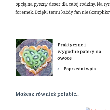
opcją na pyszny deser dla całej rodziny. Na 
foremek. Dzięki temu każdy fan nieskompliko
Nawigacja
Praktyczne i
wygodne patery na
wpisu
owoce
Poprzedni wpis
Możesz również polubić…